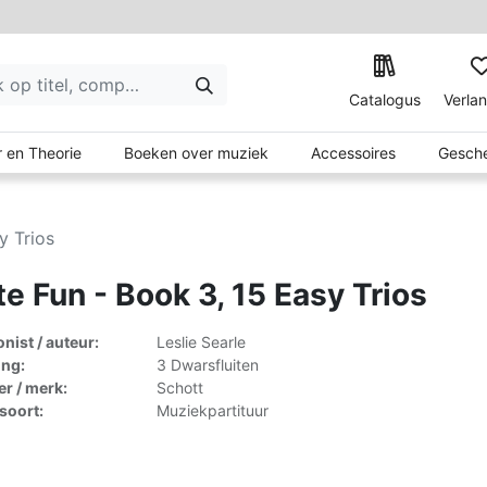
Catalogus
Verlan
 en Theorie
Boeken over muziek
Accessoires
Gesche
y Trios
te Fun - Book 3, 15 Easy Trios
ist / auteur:
Leslie Searle
ing:
3 Dwarsfluiten
er / merk:
Schott
lsoort:
Muziekpartituur