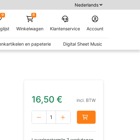
0
0
glijst
Winkelwagen
Klantenservice
Account
nkartikelen en papeterie
Digital Sheet Music
16,50
€
incl. BTW
Leveringstermijn 7 werkdagen