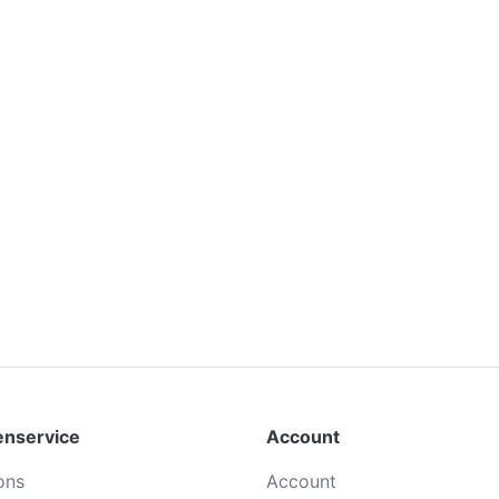
enservice
Account
ons
Account