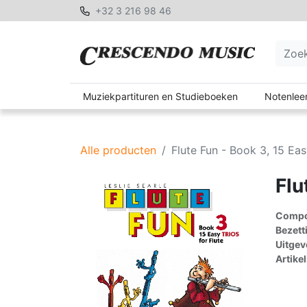
+32 3 216 98 46
Muziekpartituren en Studieboeken
Notenleer
Alle producten
Flute Fun - Book 3, 15 Eas
Flu
Compon
Bezett
Uitgev
Artike