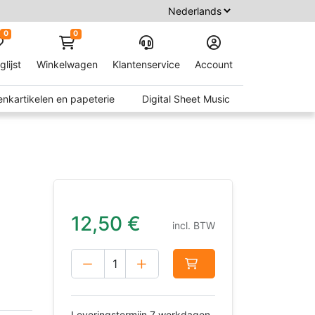
0
0
glijst
Winkelwagen
Klantenservice
Account
nkartikelen en papeterie
Digital Sheet Music
12,50
€
incl. BTW
Leveringstermijn 7 werkdagen