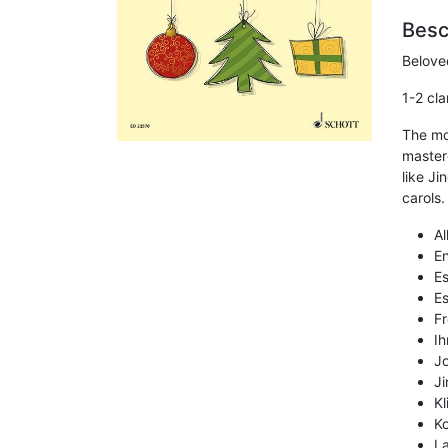
Besc
Belove
1-2 cla
The mo
master
like Ji
carols.
Al
En
Es
Es
Fr
Ih
Jo
Ji
Kl
Ko
La