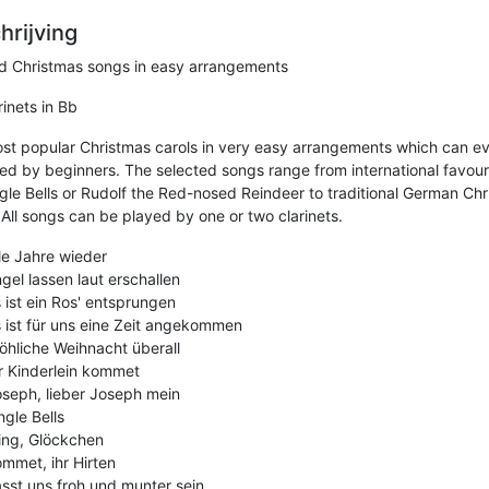
hrijving
d Christmas songs in easy arrangements
rinets in Bb
st popular Christmas carols in very easy arrangements which can e
ed by beginners. The selected songs range from international favour
ngle Bells or Rudolf the Red-nosed Reindeer to traditional German Ch
 All songs can be played by one or two clarinets.
le Jahre wieder
gel lassen laut erschallen
 ist ein Ros' entsprungen
 ist für uns eine Zeit angekommen
öhliche Weihnacht überall
r Kinderlein kommet
seph, lieber Joseph mein
ngle Bells
ing, Glöckchen
mmet, ihr Hirten
sst uns froh und munter sein