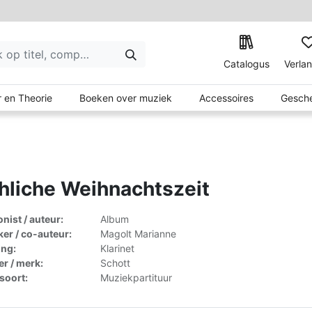
Catalogus
Verlan
 en Theorie
Boeken over muziek
Accessoires
Gesche
hliche Weihnachtszeit
ist / auteur:
Album
er / co-auteur:
Magolt Marianne
ing:
Klarinet
er / merk:
Schott
lsoort:
Muziekpartituur