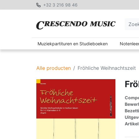
+32 3 216 98 46
Muziekpartituren en Studieboeken
Notenleer
Alle producten
Fröhliche Weihnachtszeit
Frö
Compon
Bewerk
Bezett
Uitgev
Artike