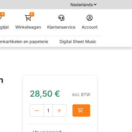
0
0
glijst
Winkelwagen
Klantenservice
Account
nkartikelen en papeterie
Digital Sheet Music
n
28,50
€
incl. BTW