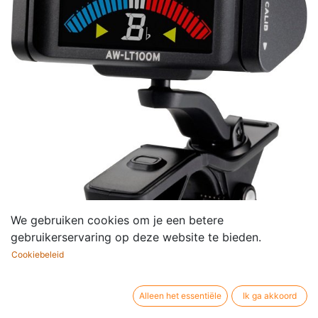
We gebruiken cookies om je een betere
gebruikerservaring op deze website te bieden.
Cookiebeleid
Clip-on Tuner Korg AW-
Alleen het essentiële
Ik ga akkoord