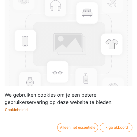
We gebruiken cookies om je een betere
gebruikerservaring op deze website te bieden.
Cookiebeleid
Gespräch Jesu mit
Nikodemus (1939) (Violin 2)
Alleen het essentiële
Ik ga akkoord