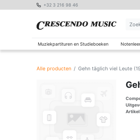
+32 3 216 98 46
Muziekpartituren en Studieboeken
Notenleer
Alle producten
Gehn täglich viel Leute (1
Geh
Compon
Uitgev
Artike