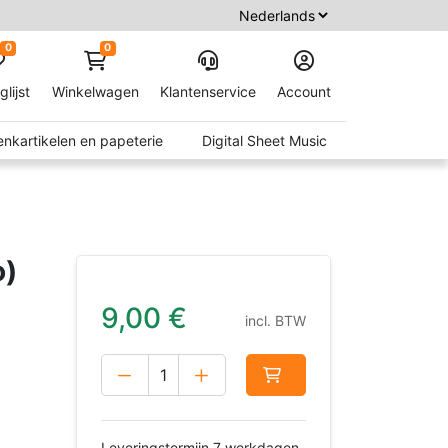
0
0
glijst
Winkelwagen
Klantenservice
Account
nkartikelen en papeterie
Digital Sheet Music
o)
9,00
€
incl. BTW
Leveringstermijn 7 werkdagen