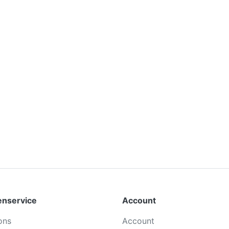
enservice
Account
ons
Account