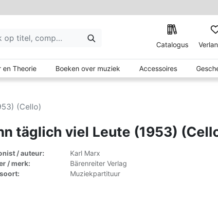
Catalogus
Verlan
 en Theorie
Boeken over muziek
Accessoires
Gesche
953) (Cello)
n täglich viel Leute (1953) (Cell
ist / auteur:
Karl Marx
er / merk:
Bärenreiter Verlag
lsoort:
Muziekpartituur