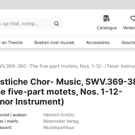
Catalogus
Verlan
 en Theorie
Boeken over muziek
Accessoires
Gesche
WV.369-380 -The five-part motets, Nos. 1-12- (Tenor Instr
stliche Chor- Music, SWV.369-
e five-part motets, Nos. 1-12-
nor Instrument)
ist / auteur:
Heinrich Schütz
er / merk:
Bärenreiter Verlag
lsoort:
Muziekpartituur