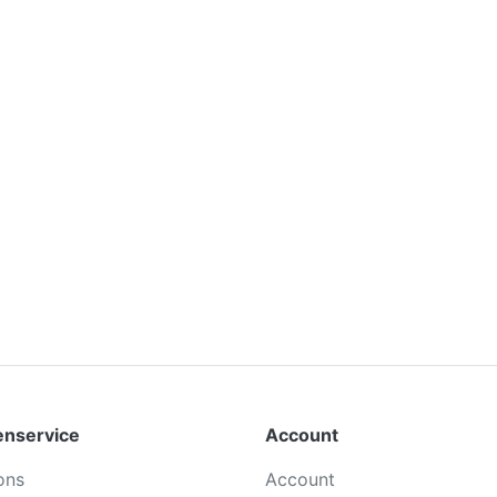
enservice
Account
ons
Account