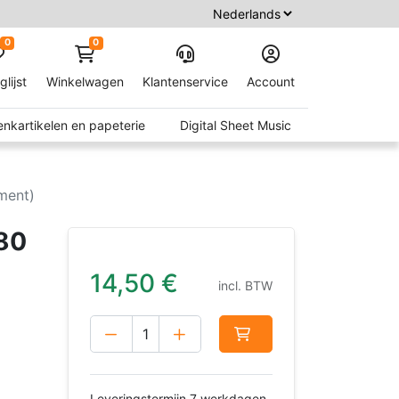
0
0
glijst
Winkelwagen
Klantenservice
Account
nkartikelen en papeterie
Digital Sheet Music
ument)
380
14,50
€
incl. BTW
Leveringstermijn 7 werkdagen