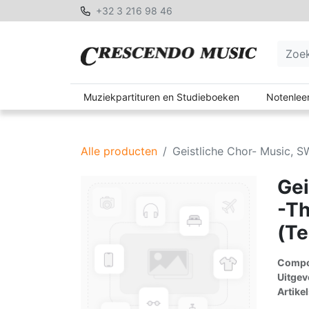
+32 3 216 98 46
Muziekpartituren en Studieboeken
Notenleer
Alle producten
Geistliche Chor- Music, S
Gei
-Th
(Te
Compon
Uitgev
Artike