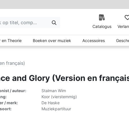
Catalogus
Verlan
 en Theorie
Boeken over muziek
Accessoires
Gesche
en français)
ce and Glory (Version en françai
ist / auteur:
Stalman Wim
ing:
Koor (vierstemmig)
er / merk:
De Haske
lsoort:
Muziekpartituur