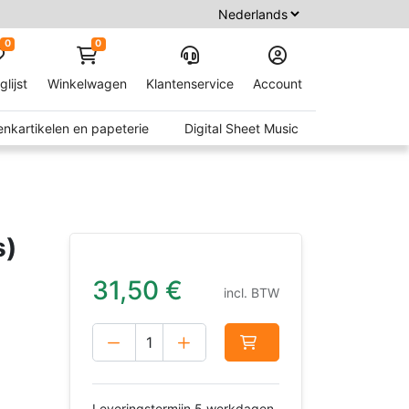
0
0
glijst
Winkelwagen
Klantenservice
Account
nkartikelen en papeterie
Digital Sheet Music
s)
31,50
€
incl. BTW
Leveringstermijn 5 werkdagen