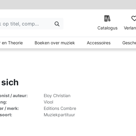
Catalogus
Verlan
 en Theorie
Boeken over muziek
Accessoires
Gesche
 sich
ist / auteur:
Eloy Christian
ing:
Viool
er / merk:
Editions Combre
lsoort:
Muziekpartituur