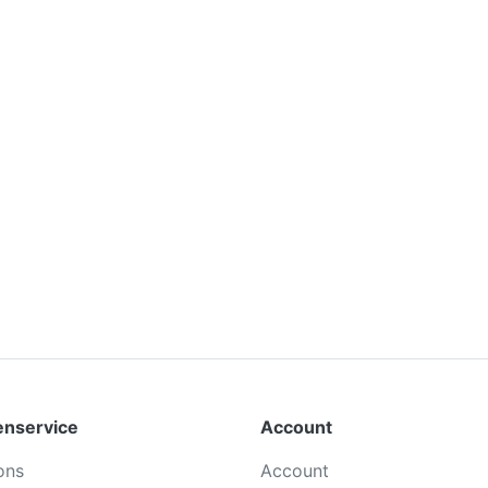
enservice
Account
ons
Account