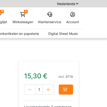
0
0
glijst
Winkelwagen
Klantenservice
Account
nkartikelen en papeterie
Digital Sheet Music
15,30
€
incl. BTW
Leveringstermijn 7 werkdagen