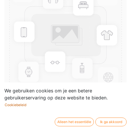
We gebruiken cookies om je een betere
gebruikerservaring op deze website te bieden.
Cookiebeleid
Giao Hoa Sinfonia (Full score)
Componist /
Dao
Alleen het essentiële
Ik ga akkoord
auteur: