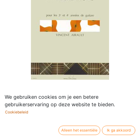
12 Récréations
We gebruiken cookies om je een betere
gebruikerservaring op deze website te bieden.
Componist /
Vincent Airault
auteur:
Cookiebeleid
Bezetting:
Gitaar
Uitgever / merk:
Lemoine
Alleen het essentiële
Ik ga akkoord
Artikelsoort:
Muziekpartituur