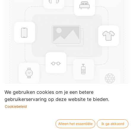
We gebruiken cookies om je een betere
gebruikerservaring op deze website te bieden.
Cookiebeleid
Mini Bloc Guitare (Tablatuur)
Uitgever / merk:
Editions Paul Beuscher
Alleen het essentiële
Ik ga akkoord