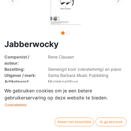
Jabberwocky
Componist /
Rene Clausen
auteur:
Bezetting:
Gemengd koor (vierstemmig) en piano
Uitgever / merk:
Santa Barbara Music Publishing
Artikelsoort:
Muziekpartituur
We gebruiken cookies om je een betere
gebruikerservaring op deze website te bieden.
Beschrijving
Cookiebeleid
Clever, classy, fun. Given Clausen's magic touch, this setting of
the favorite humorous poem is destined to become a favorite
Alleen het essentiële
Ik ga akkoord
choral piece of high school and collegiate choirs.