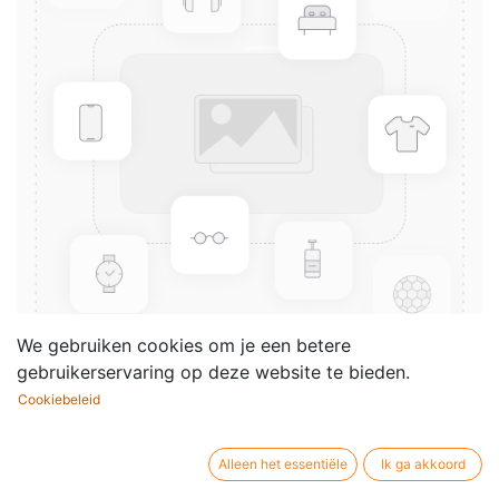
We gebruiken cookies om je een betere
gebruikerservaring op deze website te bieden.
Cookiebeleid
Composer Award Stickers
Uitgever / merk:
Hal Leonard
Alleen het essentiële
Ik ga akkoord