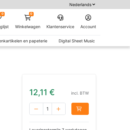
0
0
glijst
Winkelwagen
Klantenservice
Account
nkartikelen en papeterie
Digital Sheet Music
12,11
€
incl. BTW
Leveringstermijn 7 werkdagen