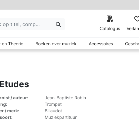
Catalogus
Verlan
 en Theorie
Boeken over muziek
Accessoires
Gesche
 Etudes
ist / auteur:
Jean-Baptiste Robin
ing:
Trompet
er / merk:
Billaudot
lsoort:
Muziekpartituur