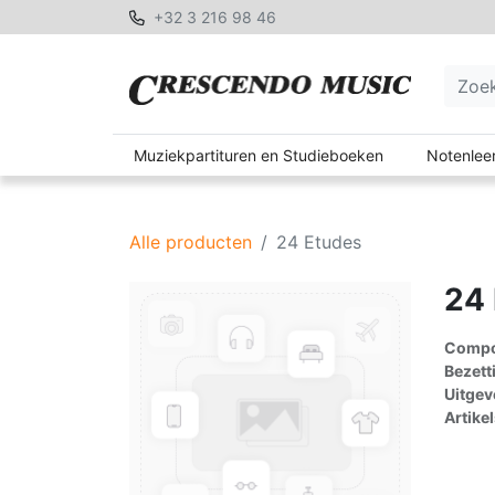
+32 3 216 98 46
Muziekpartituren en Studieboeken
Notenleer
Alle producten
24 Etudes
24
Compon
Bezett
Uitgev
Artike