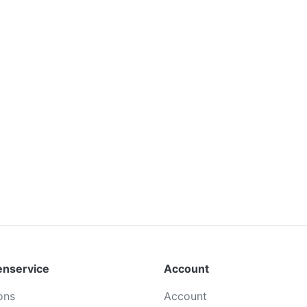
enservice
Account
ons
Account