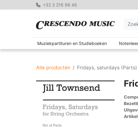
+32 3 216 98 46
Muziekpartituren en Studieboeken
Notenleer
Alle producten
Fridays, saturdays (Parts)
Fri
Compon
Bezett
Uitgev
Artike