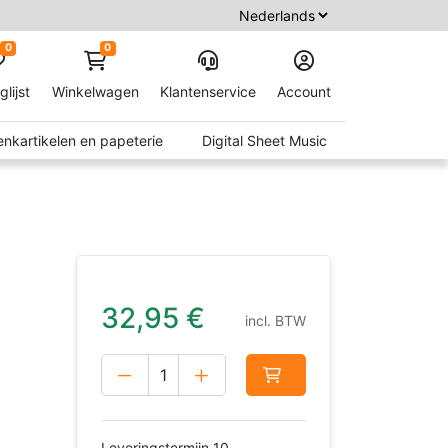
0
0
glijst
Winkelwagen
Klantenservice
Account
nkartikelen en papeterie
Digital Sheet Music
32,95
€
incl. BTW
Leveringstermijn 10