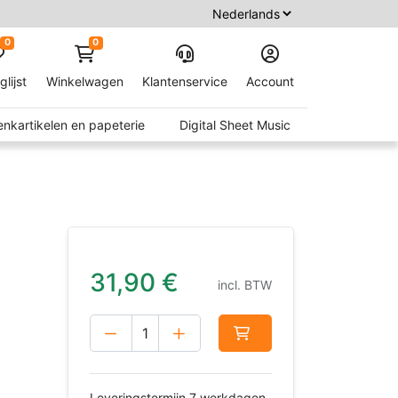
0
0
glijst
Winkelwagen
Klantenservice
Account
nkartikelen en papeterie
Digital Sheet Music
31,90
€
incl. BTW
Leveringstermijn 7 werkdagen