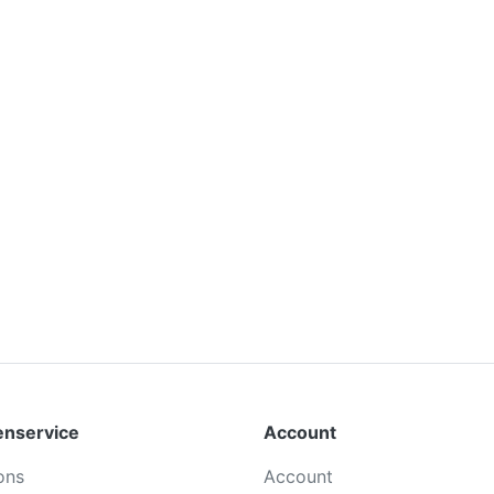
enservice
Account
ons
Account