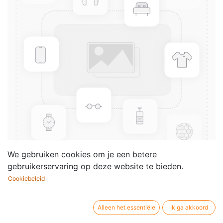
We gebruiken cookies om je een betere
gebruikerservaring op deze website te bieden.
Cookiebeleid
3 Notturni
Componist /
Gragnani Filippo
Alleen het essentiële
Ik ga akkoord
auteur: