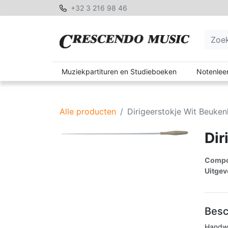
+32 3 216 98 46
Muziekpartituren en Studieboeken
Notenleer
Alle producten
Dirigeerstokje Wit Beuke
Dir
Compon
Uitgev
Besc
Handw