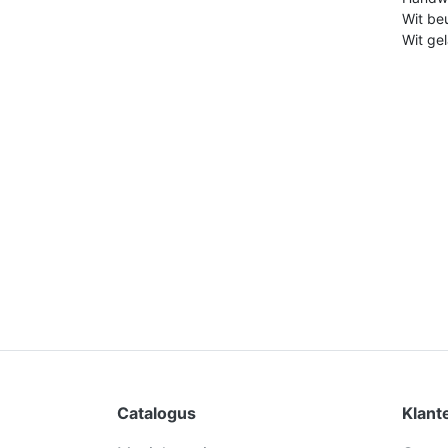
Wit be
Wit ge
Catalogus
Klant