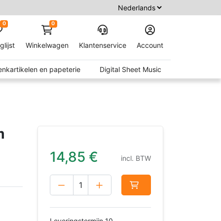
0
0
glijst
Winkelwagen
Klantenservice
Account
nkartikelen en papeterie
Digital Sheet Music
m
14,85
€
incl. BTW
Leveringstermijn 10