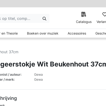
Catalogus
Verlan
 en Theorie
Boeken over muziek
Accessoires
Gesche
nhout 37cm
igeerstokje Wit Beukenhout 37c
ist / auteur:
Gewa
er / merk:
Gewa
hrijving
erk