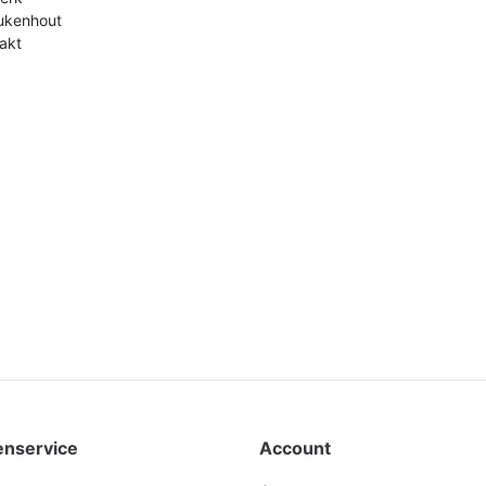
ukenhout
lakt
enservice
Account