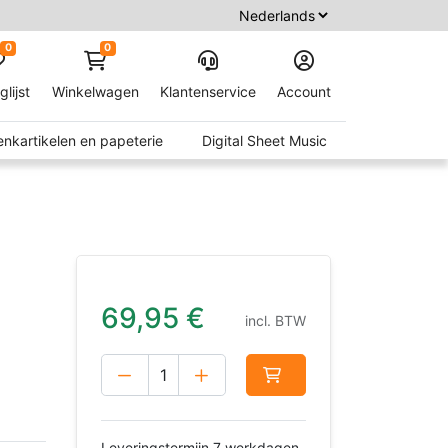
0
0
glijst
Winkelwagen
Klantenservice
Account
nkartikelen en papeterie
Digital Sheet Music
69,95
€
incl. BTW
Leveringstermijn 7 werkdagen