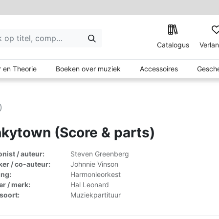
Catalogus
Verlan
 en Theorie
Boeken over muziek
Accessoires
Gesche
)
kytown (Score & parts)
ist / auteur:
Steven Greenberg
er / co-auteur:
Johnnie Vinson
ing:
Harmonieorkest
er / merk:
Hal Leonard
lsoort:
Muziekpartituur