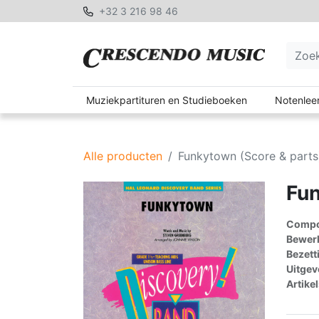
+32 3 216 98 46
Muziekpartituren en Studieboeken
Notenleer
Alle producten
Funkytown (Score & parts
Fun
Compon
Bewerk
Bezett
Uitgev
Artike