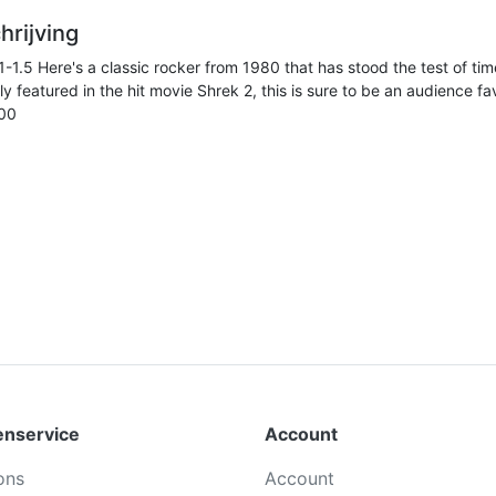
hrijving
-1.5 Here's a classic rocker from 1980 that has stood the test of tim
y featured in the hit movie Shrek 2, this is sure to be an audience fav
:00
enservice
Account
ons
Account