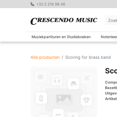
+32 3 216 98 46
Muziekpartituren en Studieboeken
Notenleer
Alle producten
Scoring for brass band
Sco
Compon
Bezett
Uitgev
Artike