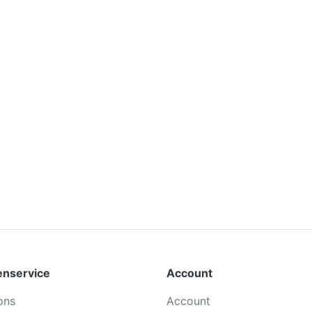
enservice
Account
ons
Account