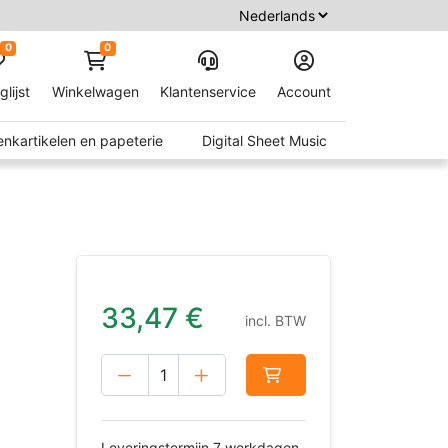
0
0
glijst
Winkelwagen
Klantenservice
Account
nkartikelen en papeterie
Digital Sheet Music
33,47
€
incl. BTW
Leveringstermijn 7 werkdagen