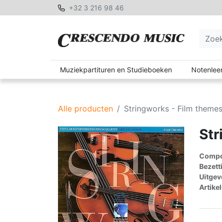
+32 3 216 98 46
Muziekpartituren en Studieboeken
Notenleer
Alle producten
Stringworks - Film theme
Str
Compon
Bezett
Uitgev
Artike