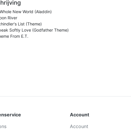
hrijving
 Whole New World (Aladdin)
oon River
hindler's List (Theme)
peak Softly Love (Godfather Theme)
heme From E.T.
enservice
Account
ons
Account