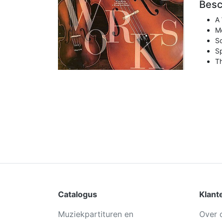
Besc
A
M
Sc
S
T
Catalogus
Klant
Muziekpartituren en
Over 