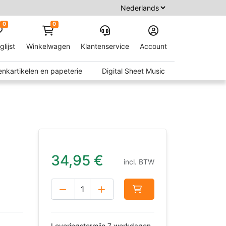
0
0
glijst
Winkelwagen
Klantenservice
Account
nkartikelen en papeterie
Digital Sheet Music
34,95
€
incl. BTW
Leveringstermijn 7 werkdagen