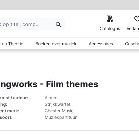
Catalogus
Verlan
 en Theorie
Boeken over muziek
Accessoires
Gesche
s
ingworks - Film themes
ist / auteur:
Album
ing:
Strijkkwartet
er / merk:
Chester Music
lsoort:
Muziekpartituur