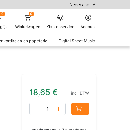
0
0
glijst
Winkelwagen
Klantenservice
Account
nkartikelen en papeterie
Digital Sheet Music
18,65
€
incl. BTW
Leveringstermijn 7 werkdagen