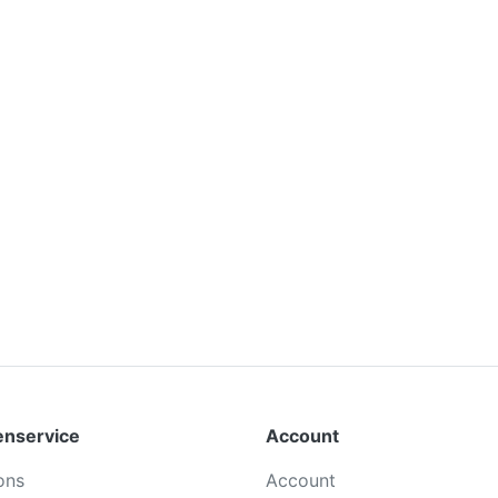
enservice
Account
ons
Account