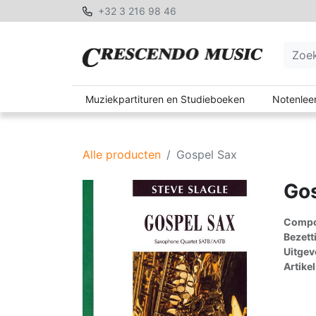
+32 3 216 98 46
Muziekpartituren en Studieboeken
Notenleer
Alle producten
Gospel Sax
Go
Compon
Bezett
Uitgev
Artike