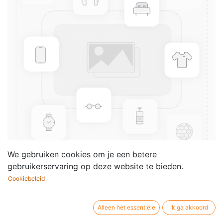
We gebruiken cookies om je een betere
gebruikerservaring op deze website te bieden.
Cookiebeleid
2e Concerto pour saxophone
alto
Alleen het essentiële
Ik ga akkoord
Componist /
Pierre Max Dubois