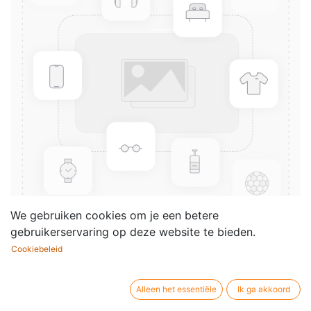
We gebruiken cookies om je een betere
gebruikerservaring op deze website te bieden.
Cookiebeleid
12 Bite size pieces
Componist /
Mike Mower
Alleen het essentiële
Ik ga akkoord
auteur: