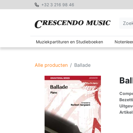
+32 3 216 98 46
Muziekpartituren en Studieboeken
Notenleer
Alle producten
Ballade
Bal
Compon
Bezett
Uitgev
Artike