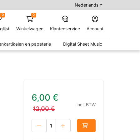
0
0
glijst
Winkelwagen
Klantenservice
Account
nkartikelen en papeterie
Digital Sheet Music
6,00
€
incl. BTW
12,00
€