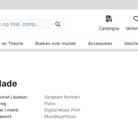
Catalogus
Verlan
 en Theorie
Boeken over muziek
Accessoires
Gesche
lade
ist / auteur:
Sergeant Norbert
ing:
Piano
er / merk:
Digital Music Print
lsoort:
Muziekpartituur