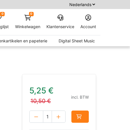
0
0
glijst
Winkelwagen
Klantenservice
Account
nkartikelen en papeterie
Digital Sheet Music
5,25
€
incl. BTW
10,50
€