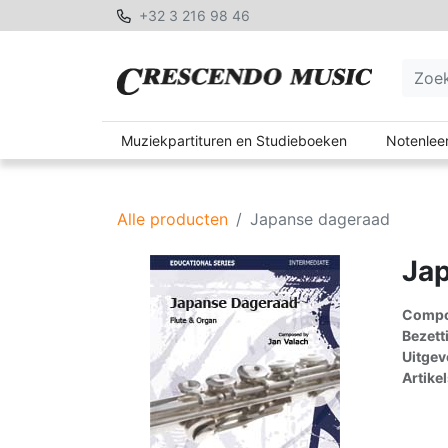
+32 3 216 98 46
Muziekpartituren en Studieboeken
Notenleer
Alle producten
Japanse dageraad
Ja
Compon
Bezett
Uitgev
Artike