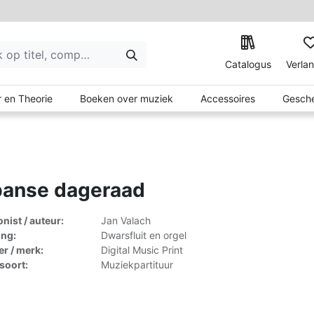
Catalogus
Verlan
 en Theorie
Boeken over muziek
Accessoires
Gesche
panse dageraad
ist / auteur:
Jan Valach
ing:
Dwarsfluit en orgel
er / merk:
Digital Music Print
lsoort:
Muziekpartituur