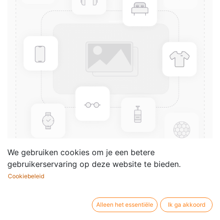
We gebruiken cookies om je een betere
gebruikerservaring op deze website te bieden.
Cookiebeleid
2 Sonates d'église no.14 & 16
(+CD)
Alleen het essentiële
Ik ga akkoord
Componist /
Wolfgang Amadeus Mozart