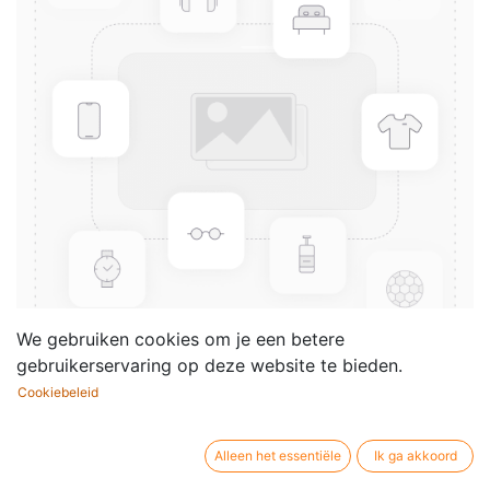
We gebruiken cookies om je een betere
gebruikerservaring op deze website te bieden.
Cookiebeleid
3 Danses Andalouses, Op.8
Componist /
Joaquin Turina
Alleen het essentiële
Ik ga akkoord
auteur: