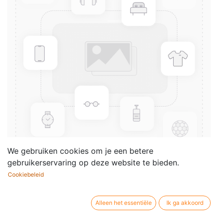
We gebruiken cookies om je een betere
gebruikerservaring op deze website te bieden.
Cookiebeleid
De Allround Basgitarist - Deel
2
Alleen het essentiële
Ik ga akkoord
Componist /
Ed Wennink