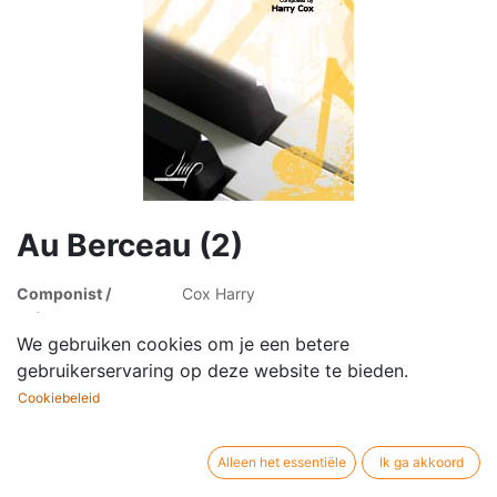
Au Berceau (2)
Componist /
Cox Harry
auteur:
Bezetting:
Piano
We gebruiken cookies om je een betere
Uitgever / merk:
Digital Music Print
gebruikerservaring op deze website te bieden.
Artikelsoort:
Muziekpartituur
Cookiebeleid
Alleen het essentiële
Ik ga akkoord