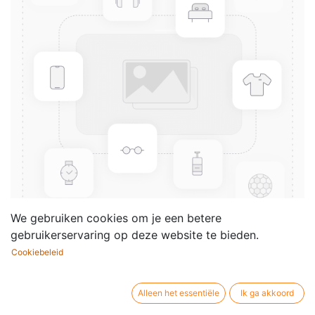
We gebruiken cookies om je een betere
gebruikerservaring op deze website te bieden.
Cookiebeleid
Francette et Pia - 1
Componist /
Heitor Villa-Lobos
Alleen het essentiële
Ik ga akkoord
auteur: