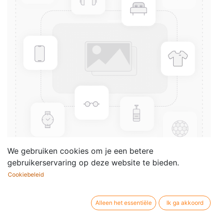
We gebruiken cookies om je een betere
gebruikerservaring op deze website te bieden.
Cookiebeleid
Gitarrenschule - Vol.2
Componist /
Erhard Hirsch
Alleen het essentiële
Ik ga akkoord
auteur: