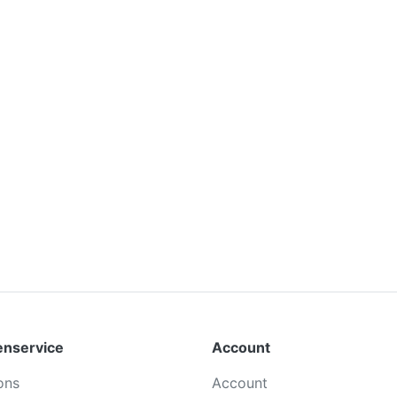
enservice
Account
ons
Account