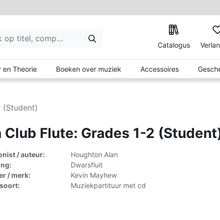
Catalogus
Verlan
 en Theorie
Boeken over muziek
Accessoires
Gesche
2 (Student)
 Club Flute: Grades 1-2 (Student
ist / auteur:
Houghton Alan
ing:
Dwarsfluit
er / merk:
Kevin Mayhew
lsoort:
Muziekpartituur met cd