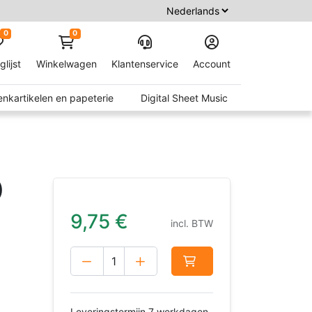
0
0
glijst
Winkelwagen
Klantenservice
Account
nkartikelen en papeterie
Digital Sheet Music
)
9,75
€
incl. BTW
Leveringstermijn 7 werkdagen