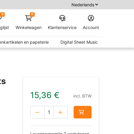
0
0
glijst
Winkelwagen
Klantenservice
Account
nkartikelen en papeterie
Digital Sheet Music
ts
15,36
€
incl. BTW
Leveringstermijn 7 werkdagen