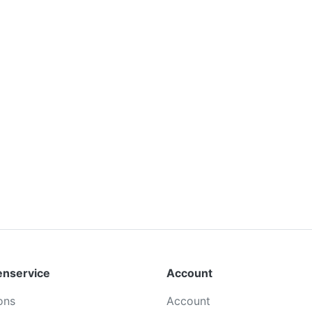
enservice
Account
ons
Account