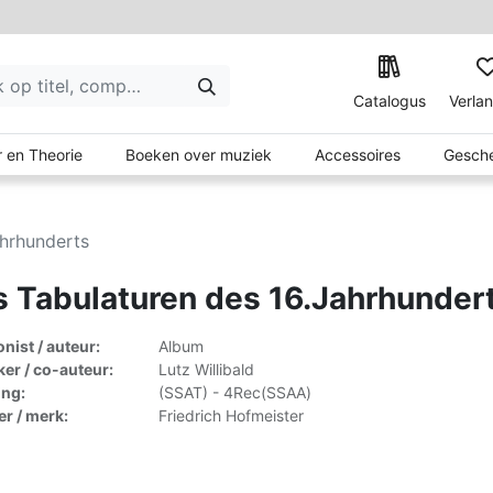
Catalogus
Verlan
 en Theorie
Boeken over muziek
Accessoires
Gesche
ahrhunderts
 Tabulaturen des 16.Jahrhunder
ist / auteur:
Album
er / co-auteur:
Lutz Willibald
ing:
(SSAT) - 4Rec(SSAA)
er / merk:
Friedrich Hofmeister