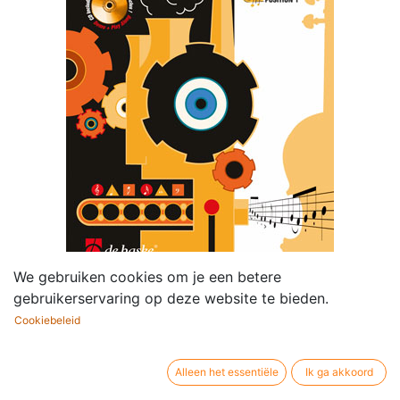
We gebruiken cookies om je een betere
gebruikerservaring op deze website te bieden.
Fun Factory for Violin
Cookiebeleid
Componist /
Album
auteur:
Alleen het essentiële
Ik ga akkoord
Bewerker / co-
Gunter Van Rompaey