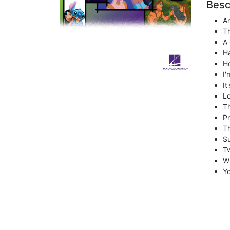
Besc
Ar
Th
A
Ha
Ho
I'
It
L
Th
P
T
Su
T
W
Yo