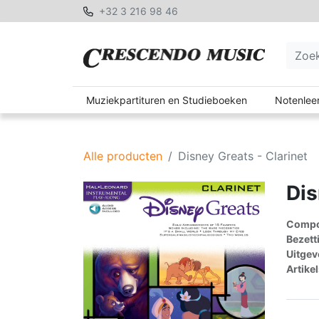
+32 3 216 98 46
Muziekpartituren en Studieboeken
Notenleer
Alle producten
Disney Greats - Clarinet
Dis
Compon
Bezett
Uitgev
Artike