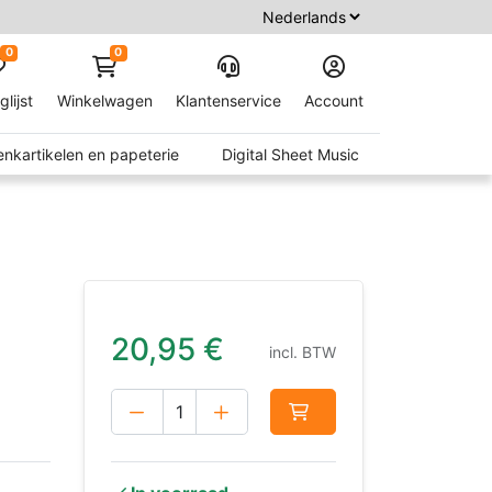
0
0
glijst
Winkelwagen
Klantenservice
Account
nkartikelen en papeterie
Digital Sheet Music
20,95
€
incl. BTW