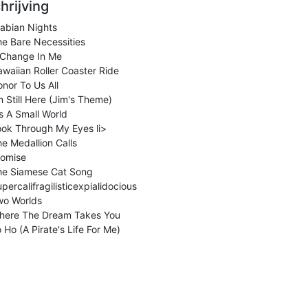
hrijving
abian Nights
e Bare Necessities
 Change In Me
waiian Roller Coaster Ride
nor To Us All
m Still Here (Jim's Theme)
's A Small World
ook Through My Eyes li>
e Medallion Calls
romise
he Siamese Cat Song
percalifragilisticexpialidocious
wo Worlds
here The Dream Takes You
 Ho (A Pirate's Life For Me)