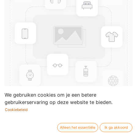
We gebruiken cookies om je een betere
gebruikerservaring op deze website te bieden.
Cookiebeleid
A Taste of Honey
Componist /
Ric Marlowe
Alleen het essentiële
Ik ga akkoord
auteur: