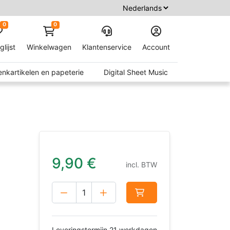
0
0
glijst
Winkelwagen
Klantenservice
Account
nkartikelen en papeterie
Digital Sheet Music
9,90
€
incl. BTW
Leveringstermijn 21 werkdagen