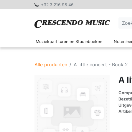
+32 3 216 98 46
Muziekpartituren en Studieboeken
Notenleer
Alle producten
A little concert - Book 2
A l
Compon
Bezett
Uitgev
Artike