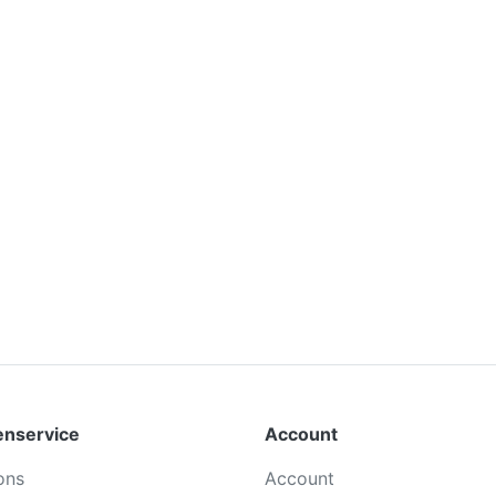
enservice
Account
ons
Account