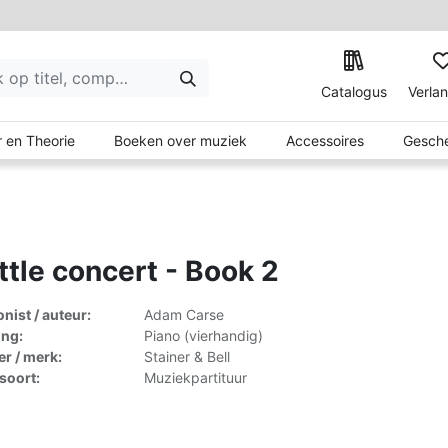
Catalogus
Verlan
 en Theorie
Boeken over muziek
Accessoires
Gesche
ittle concert - Book 2
ist / auteur:
Adam Carse
ing:
Piano (vierhandig)
er / merk:
Stainer & Bell
lsoort:
Muziekpartituur