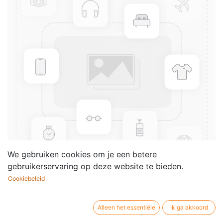
We gebruiken cookies om je een betere
gebruikerservaring op deze website te bieden.
Cookiebeleid
Gammes et Arpèges (700
Exercices pour flûte alto)
Alleen het essentiële
Ik ga akkoord