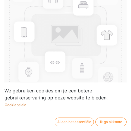
We gebruiken cookies om je een betere
gebruikerservaring op deze website te bieden.
Cookiebeleid
10 Songs and Duets
Componist /
Camille Saint-Saens
Alleen het essentiële
Ik ga akkoord
auteur: