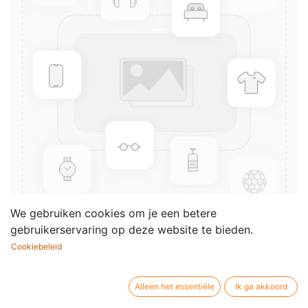
We gebruiken cookies om je een betere
gebruikerservaring op deze website te bieden.
Cookiebeleid
4 Coronation anthems (Violin
2)
Alleen het essentiële
Ik ga akkoord
Componist /
Georg Friedrich Haendel