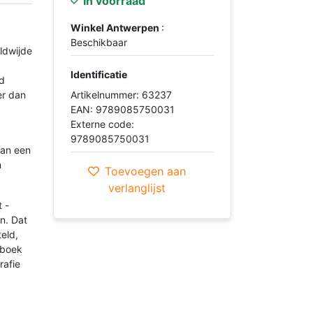
In voorraad
Winkel Antwerpen
:
Beschikbaar
ldwijde
Identificatie
rd
er dan
Artikelnummer: 63237
EAN: 9789085750031
Externe code:
9789085750031
van een
n
Toevoegen aan
verlanglijst
 -
n. Dat
eld,
t boek
rafie