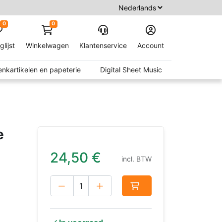
0
0
glijst
Winkelwagen
Klantenservice
Account
nkartikelen en papeterie
Digital Sheet Music
e
24,50
€
incl. BTW