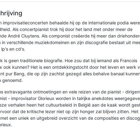
hrijving
jn improvisatieconcerten behaalde hij op de internationale podia were
heid. Als concertpianist trok hij door het land met onder meer de
de André Cluytens. Als componist creëerde hij meer dan driehonde
 in verschillende muziekdomeinen en zijn discografie bestaat uit me
 lp's en cd's.
k is geen traditionele biografie. Hoe zou dat bij iemand als Francois
ux ook kunnen? Het is een ontdekkingstocht door het leven en werk 
nt pur Bang, die op zijn zachtst gezegd alles behalve banaal kunne
n genoemd.
s extravagante ontmoetingen en vele reizen van de pianist - dirigent
ist - improvisator Glorieux worden in talrijke anekdotes weergegeve
eze verhalen heen het cultuurbeleid in België aan de kaak wordt gest
rvoor dat de kritische lezer niet op zijn honger zal blijven zitten. He
f met een uniek en uitgebreid overzicht van de composities en discog
rieux.