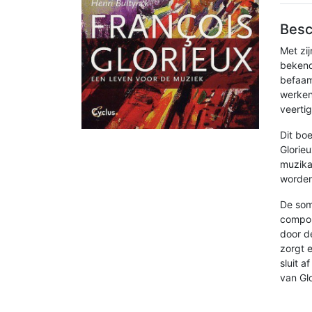
Besc
Met zi
bekend
befaam
werken
veertig
Dit boe
Glorie
muzika
worde
De som
compon
door d
zorgt e
sluit a
van Glo