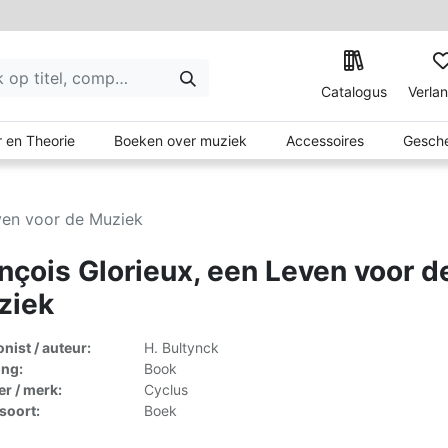
Catalogus
Verlan
 en Theorie
Boeken over muziek
Accessoires
Gesche
even voor de Muziek
nçois Glorieux, een Leven voor d
ziek
ist / auteur:
H. Bultynck
ing:
Book
er / merk:
Cyclus
lsoort:
Boek