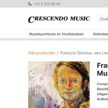
+32 3 216 98 46
Muziekpartituren en Studieboeken
Notenleer
Alle producten
François Glorieux, een L
Fra
Mu
Compon
Bezett
Uitgev
Artike