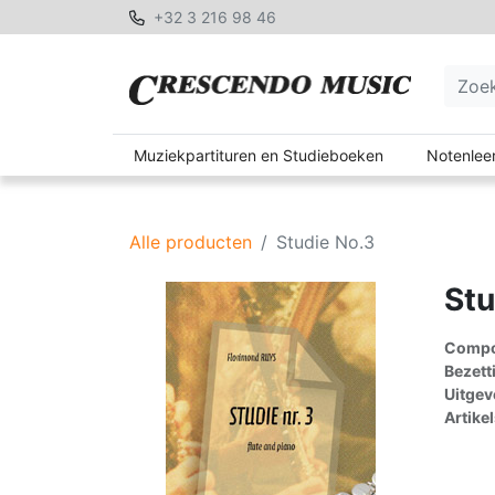
+32 3 216 98 46
Muziekpartituren en Studieboeken
Notenleer
Alle producten
Studie No.3
Stu
Compon
Bezett
Uitgev
Artike