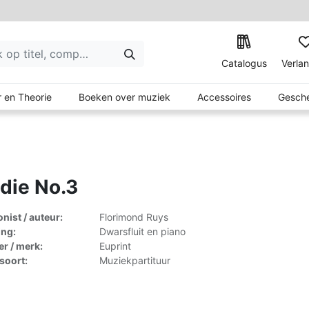
Catalogus
Verlan
 en Theorie
Boeken over muziek
Accessoires
Gesche
die No.3
ist / auteur:
Florimond Ruys
ing:
Dwarsfluit en piano
er / merk:
Euprint
lsoort:
Muziekpartituur