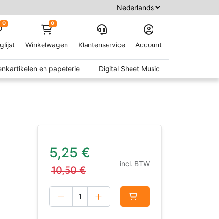
0
0
glijst
Winkelwagen
Klantenservice
Account
nkartikelen en papeterie
Digital Sheet Music
5,25
€
incl. BTW
10,50
€