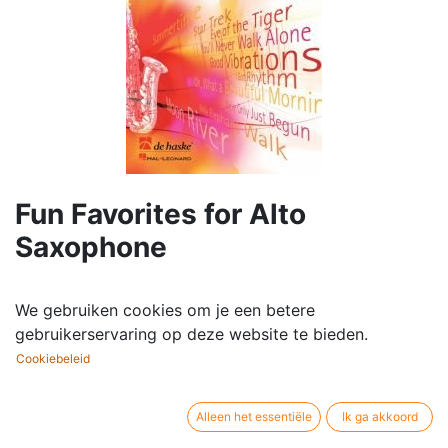
Fun Favorites for Alto
Saxophone
Componist /
Album
We gebruiken cookies om je een betere
auteur:
gebruikerservaring op deze website te bieden.
Bewerker / co-
Peter Kleine Schaars
auteur:
Cookiebeleid
Bezetting:
3 Altsaxofoons
Uitgever / merk:
De Haske
Artikelsoort:
Muziekpartituur met audio online
Alleen het essentiële
Ik ga akkoord