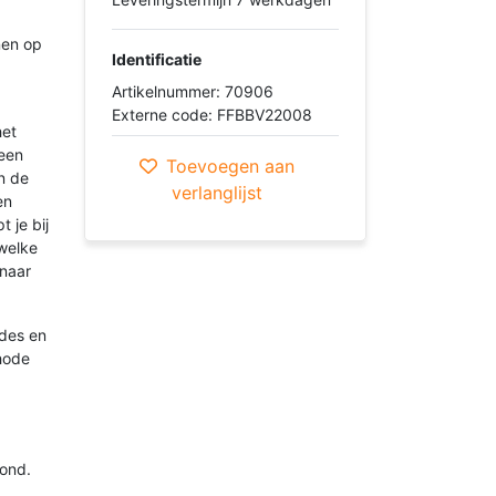
nen op
Identificatie
Artikelnummer: 70906
Externe code: FFBBV22008
het
 een
Toevoegen aan
n de
verlanglijst
en
 je bij
 welke
 naar
odes en
hode
rond.