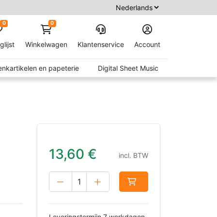
0
0
glijst
Winkelwagen
Klantenservice
Account
nkartikelen en papeterie
Digital Sheet Music
13,60
€
incl. BTW
Leveringstermijn 7 werkdagen