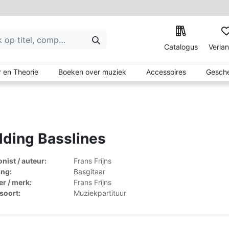
Catalogus
Verlan
 en Theorie
Boeken over muziek
Accessoires
Gesche
lding Basslines
ist / auteur:
Frans Frijns
ing:
Basgitaar
er / merk:
Frans Frijns
lsoort:
Muziekpartituur