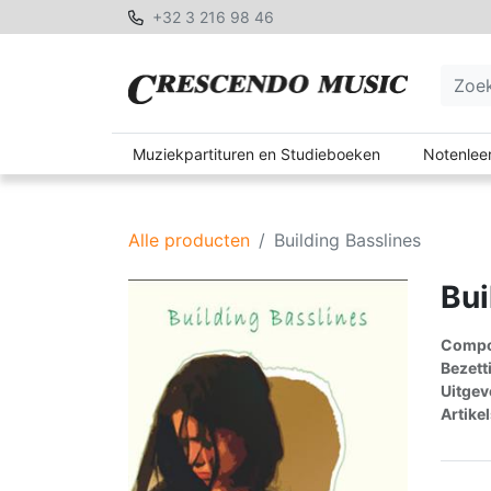
+32 3 216 98 46
Muziekpartituren en Studieboeken
Notenleer
Alle producten
Building Basslines
Bui
Compon
Bezett
Uitgev
Artike