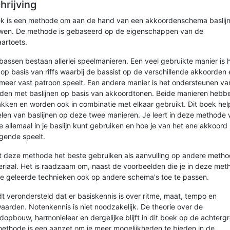
hrijving
ek is een methode om aan de hand van een akkoordenschema baslij
wen. De methode is gebaseerd op de eigenschappen van de
aartoets.
 bassen bestaan allerlei speelmanieren. Een veel gebruikte manier is 
 op basis van riffs waarbij de bassist op de verschillende akkoorden
 meer vast patroon speelt. Een andere manier is het ondersteunen va
den met baslijnen op basis van akkoordtonen. Beide manieren hebb
kken en worden ook in combinatie met elkaar gebruikt. Dit boek helpt
elen van baslijnen op deze twee manieren. Je leert in deze methode
e allemaal in je baslijn kunt gebruiken en hoe je van het ene akkoord
lgende speelt.
t deze methode het beste gebruiken als aanvulling op andere meth
eriaal. Het is raadzaam om, naast de voorbeelden die je in deze met
 de geleerde technieken ook op andere schema's toe te passen.
dt verondersteld dat er basiskennis is over ritme, maat, tempo en
aarden. Notenkennis is niet noodzakelijk. De theorie over de
dopbouw, harmonieleer en dergelijke blijft in dit boek op de achterg
ethode is een aanzet om je meer mogelijkheden te bieden in de