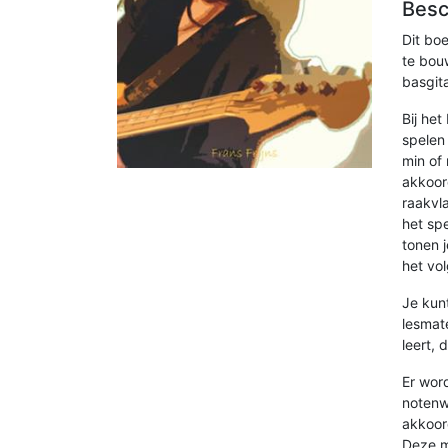
Besc
Dit bo
te bou
basgit
Bij het
spelen
min of
akkoor
raakvla
het sp
tonen j
het vo
Je kun
lesmat
leert,
Er wor
notenw
akkoor
Deze m