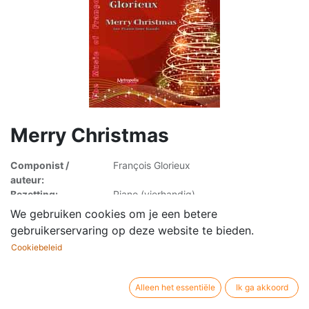
Merry Christmas
Componist /
François Glorieux
auteur:
Bezetting:
Piano (vierhandig)
Uitgever / merk:
Metropolis Music Publishers
We gebruiken cookies om je een betere
Artikelsoort:
Muziekpartituur
gebruikerservaring op deze website te bieden.
Cookiebeleid
Alleen het essentiële
Ik ga akkoord
14,00
€
incl. BTW