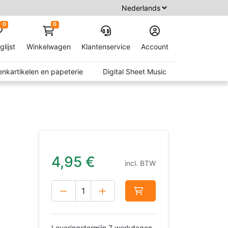
0
0
glijst
Winkelwagen
Klantenservice
Account
nkartikelen en papeterie
Digital Sheet Music
4,95
€
incl. BTW
Leveringstermijn 7 werkdagen