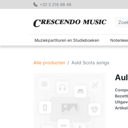
+32 3 216 98 46
Muziekpartituren en Studieboeken
Notenleer
Alle producten
Auld Scots songs
Aul
Compon
Bezett
Uitgev
Artike