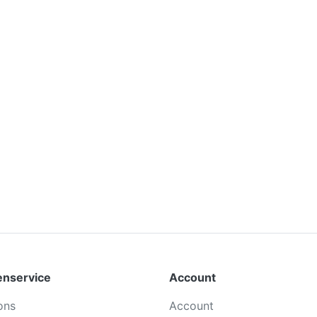
enservice
Account
ons
Account