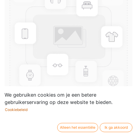
We gebruiken cookies om je een betere
gebruikerservaring op deze website te bieden.
Cookiebeleid
Good precepts
Componist /
Charles Wood
Alleen het essentiële
Ik ga akkoord
auteur: