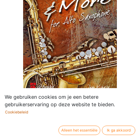
We gebruiken cookies om je een betere
gebruikerservaring op deze website te bieden.
Folk & More
Cookiebeleid
Componist /
Iwan Michailov
auteur:
Alleen het essentiële
Ik ga akkoord
Bezetting:
Altsaxofoon